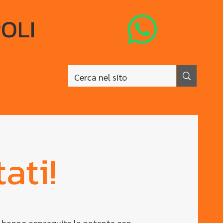
OLI
ati!
che hanno conseguito la patente con