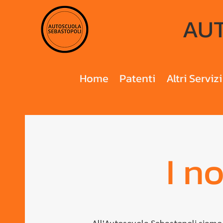
AUT
Home
Patenti
Altri Servizi
I n
All'Autoscuola Sebastopoli siamo o