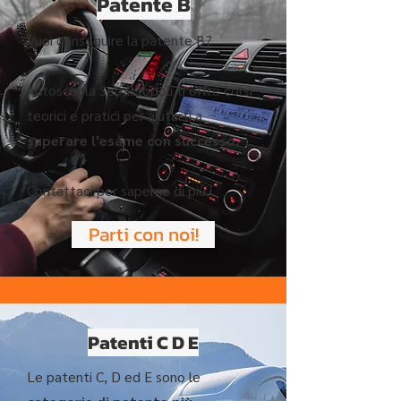
Patente B
Vuoi conseguire la patente B?
Autoscuola Sebastopoli ti offre corsi
teorici e pratici per aiutarti a
superare l'esame con successo.
Contattaci per saperne di più.
Parti con noi!
Patenti C D E
Le patenti C, D ed E sono le