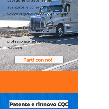
categorie di patente più
avanzate
, e consentono di guidare
veicoli di grandi dimensioni e peso.
Sono
perfette per chi ama le sfide
e vuole intraprendere una carriera
professionale nel settore dei
trasporti.
Parti con noi !
Patente e rinnovo CQC