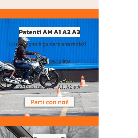
Patenti AM A1 A2 A3
Il tuo sogno è guidare una moto?
Se la risposta è sì, devi prima
ottenere la patente appropriata.
Esistono quattro categorie di patenti
per moto in Italia: AM, A1, A2 e A.
Parti con noi!