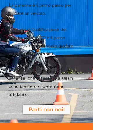
La patente è il primo passo per
guidare un veicolo.
La Carta di Qualificazione del
Conducente (CQC) è il passo
successivo per chi vuole guidare
veicoli professionali.
È un documento aggiuntivo alla
patente, che attesta che sei un
conducente competente e
affidabile.
Parti con noi!