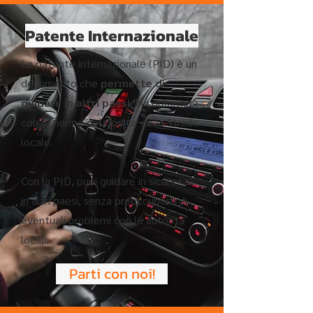
Patente Internazionale
La patente internazionale (PID) è un
documento che
permette di
guidare in altri paesi
, in conformità
con le norme del Codice della Strada
locale.
Con la PID, puoi guidare in sicurezza
in altri paesi, senza preoccuparti di
eventuali problemi con le autorità
locali.
Parti con noi!