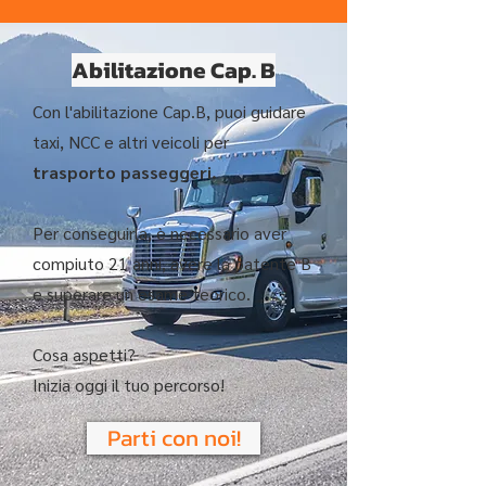
Abilitazione Cap. B
Con l'abilitazione Cap.B, puoi guidare
taxi, NCC e altri veicoli per
trasporto passeggeri.
Per conseguirla, è necessario aver
compiuto 21 anni, avere la patente B
e superare un esame teorico.
Cosa aspetti?
Inizia oggi il tuo percorso!
Parti con noi!